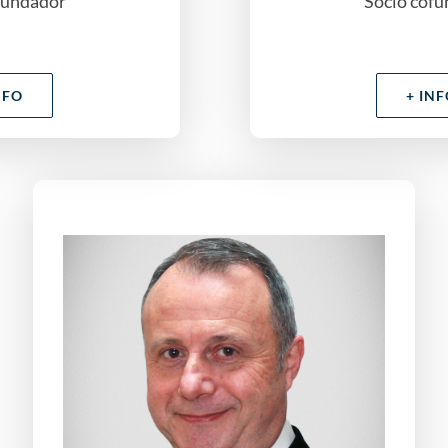
fundador
Socio cof
NFO
+ IN