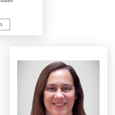
undador
FO