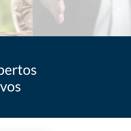
pertos
ivos