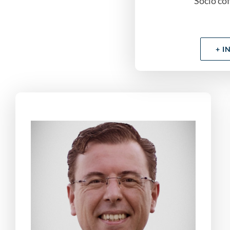
Socio co
+ I