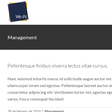
Saltar
al
contenido
Management
Pellentesque finibus viverra lectus vitae cursus.
Nunc euismod lobortis massa, id sollicitudin augue auctor vel.
ullamcorper lorem sed egestas. Pellentesque laoreet auctor er
consectetur adipiscing elit. Vestibulum tortor nisi, egestas eg
varius. Fusce consequat tincidunt
28 de febrero de 2016
|
Management