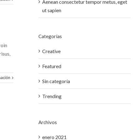
Aenean consectetur tempor metus, eget
ut sapien
Categorías
roin
Creative
risus,
Featured
mación
Sin categoría
Trending
Archivos
enero 2021