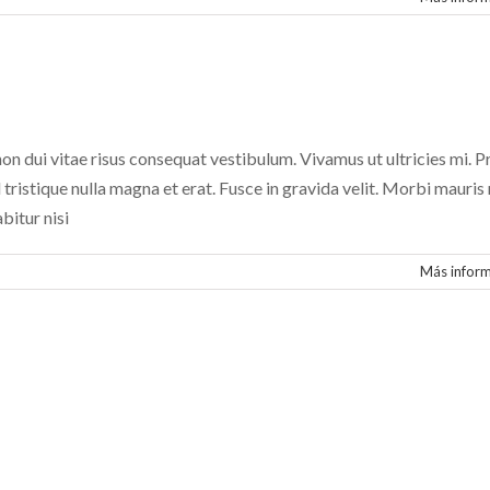
on dui vitae risus consequat vestibulum. Vivamus ut ultricies mi. P
id tristique nulla magna et erat. Fusce in gravida velit. Morbi mauris 
bitur nisi
Más infor