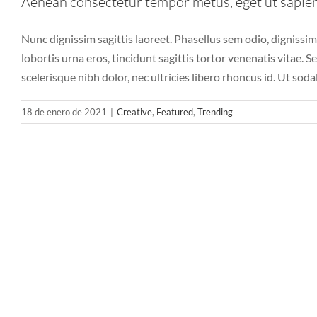
Aenean consectetur tempor metus, eget ut sapie
Nunc dignissim sagittis laoreet. Phasellus sem odio, dignissim
lobortis urna eros, tincidunt sagittis tortor venenatis vitae. 
scelerisque nibh dolor, nec ultricies libero rhoncus id. Ut soda
18 de enero de 2021
|
Creative
,
Featured
,
Trending